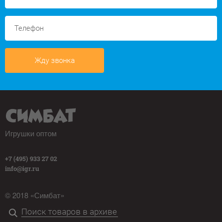
Жду звонка
Игрушки оптом
+7 (495) 933 27 02
info@igr.ru
© 2018 «Симбат»