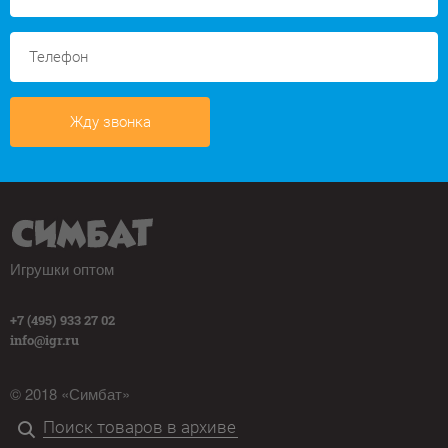
Жду звонка
Игрушки оптом
+7 (495) 933 27 02
info@igr.ru
© 2018 «Симбат»