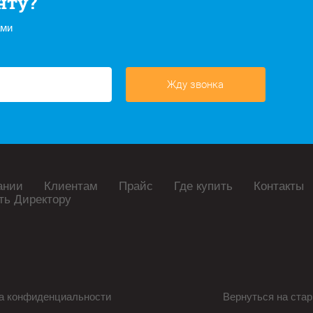
нту?
ами
Жду звонка
ании
Клиентам
Прайс
Где купить
Контакты
ть Директору
а конфиденциальности
Вернуться на стар