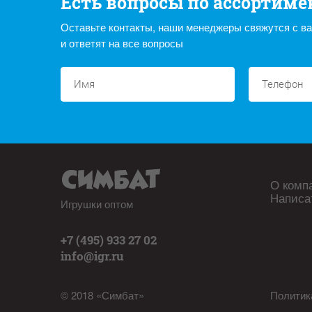
Есть вопросы по ассортиме
Оставьте контакты, наши менеджеры свяжутся с в
и ответят на все вопросы
О комп
Написа
Игрушки оптом
+7 (495) 933 27 02
info@igr.ru
© 2018 «Симбат»
Политик