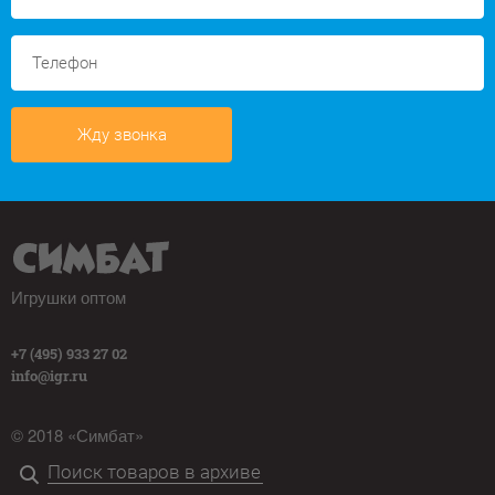
Жду звонка
Игрушки оптом
+7 (495) 933 27 02
info@igr.ru
© 2018 «Симбат»