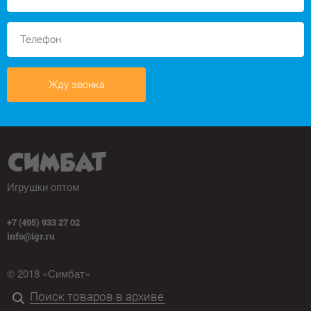
Жду звонка
Игрушки оптом
+7 (495) 933 27 02
info@igr.ru
© 2018 «Симбат»