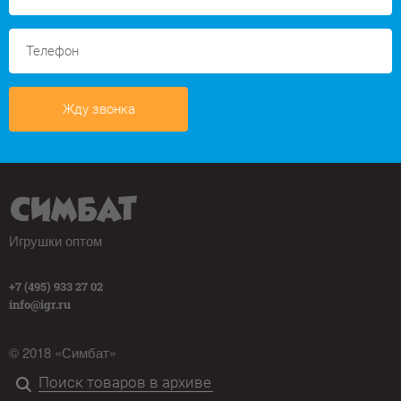
Жду звонка
Игрушки оптом
+7 (495) 933 27 02
info@igr.ru
© 2018 «Симбат»