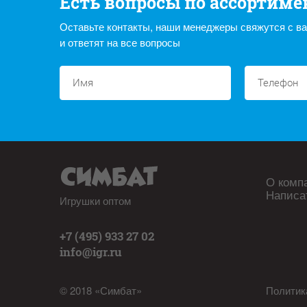
Есть вопросы по ассортиме
Оставьте контакты, наши менеджеры свяжутся с в
и ответят на все вопросы
О комп
Написа
Игрушки оптом
+7 (495) 933 27 02
info@igr.ru
© 2018 «Симбат»
Политик