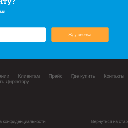
нту?
ами
Жду звонка
ании
Клиентам
Прайс
Где купить
Контакты
ть Директору
а конфиденциальности
Вернуться на стар