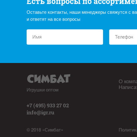
Есть вопросы по ассортиме
Оставьте контакты, наши менеджеры свяжутся с в
и ответят на все вопросы
О комп
Написа
Игрушки оптом
+7 (495) 933 27 02
info@igr.ru
© 2018 «Симбат»
Политик