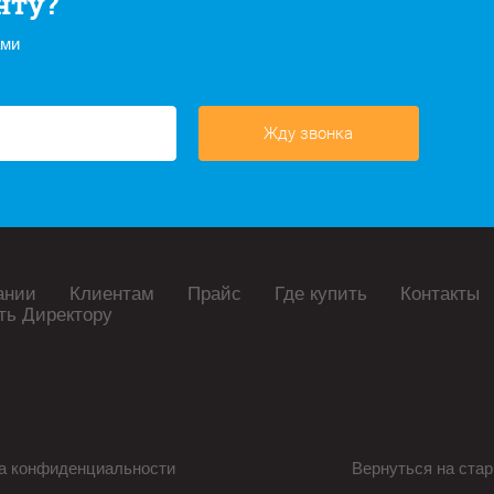
нту?
ами
Жду звонка
ании
Клиентам
Прайс
Где купить
Контакты
ть Директору
а конфиденциальности
Вернуться на стар