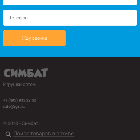
Жду звонка
Игрушки оптом
+7 (495) 933 27 02
info@igr.ru
© 2018 «Симбат»