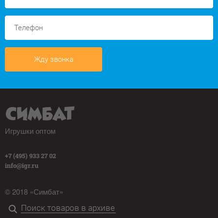
Жду звонка
Игрушки оптом
+7 (495) 933 27 02
info@igr.ru
© 2018 «Симбат»