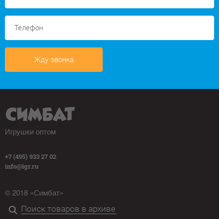
Жду звонка
Игрушки оптом
+7 (495) 933 27 02
info@igr.ru
© 2018 «Симбат»