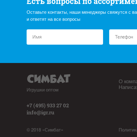
Есть вопросы по ассортиме
Оставьте контакты, наши менеджеры свяжутся с в
и ответят на все вопросы
О комп
Написа
Игрушки оптом
+7 (495) 933 27 02
info@igr.ru
© 2018 «Симбат»
Политик