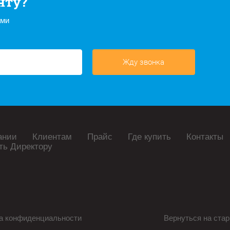
нту?
ами
Жду звонка
ании
Клиентам
Прайс
Где купить
Контакты
ть Директору
а конфиденциальности
Вернуться на стар