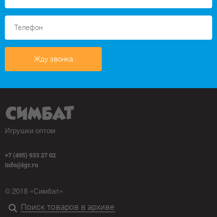
Жду звонка
Игрушки оптом
+7 (495) 933 27 02
info@igr.ru
© 2018 «Симбат»