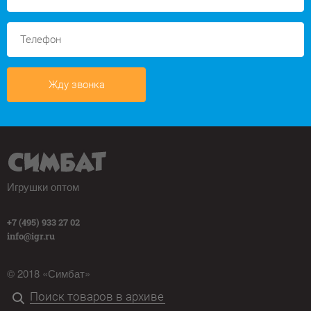
Жду звонка
Игрушки оптом
+7 (495) 933 27 02
info@igr.ru
© 2018 «Симбат»