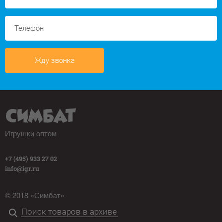
Жду звонка
Игрушки оптом
+7 (495) 933 27 02
info@igr.ru
© 2018 «Симбат»