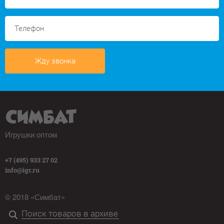
Жду звонка
Игрушки оптом
+7 (495) 933 27 02
info@igr.ru
© 2018 «Симбат»