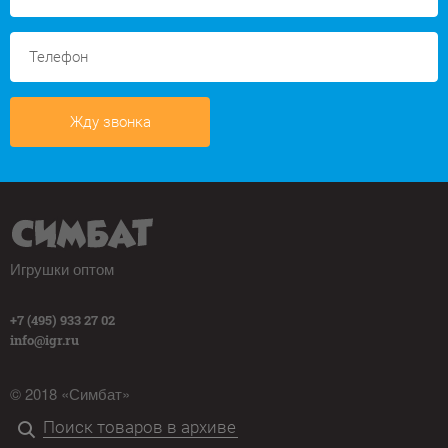
Жду звонка
Игрушки оптом
+7 (495) 933 27 02
info@igr.ru
© 2018 «Симбат»