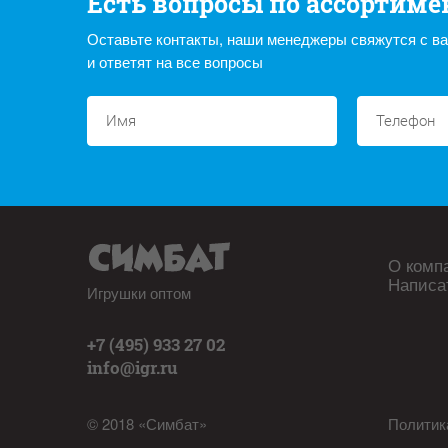
Есть вопросы по ассортиме
Оставьте контакты, наши менеджеры свяжутся с в
и ответят на все вопросы
О комп
Написа
Игрушки оптом
+7 (495) 933 27 02
info@igr.ru
© 2018 «Симбат»
Политик