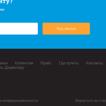
нту?
ами
Жду звонка
ании
Клиентам
Прайс
Где купить
Контакты
ть Директору
а конфиденциальности
Вернуться на стар