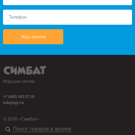
Жду звонка
Игрушки оптом
+7 (495) 933 27 02
info@igr.ru
© 2018 «Симбат»