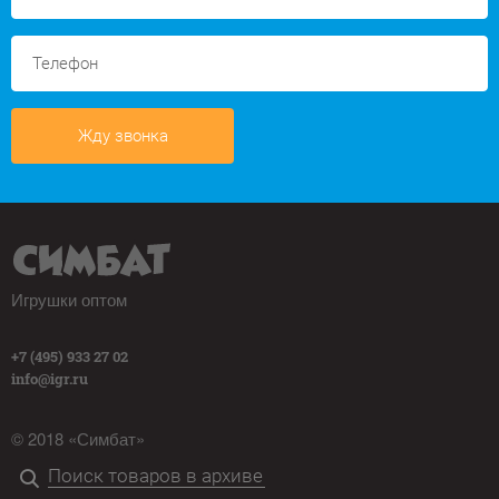
Жду звонка
Игрушки оптом
+7 (495) 933 27 02
info@igr.ru
© 2018 «Симбат»