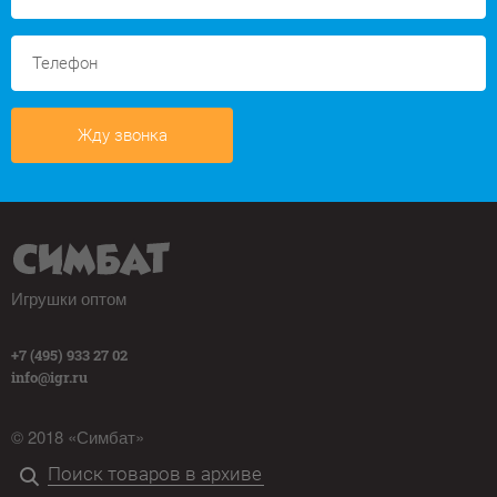
Жду звонка
Игрушки оптом
+7 (495) 933 27 02
info@igr.ru
© 2018 «Симбат»