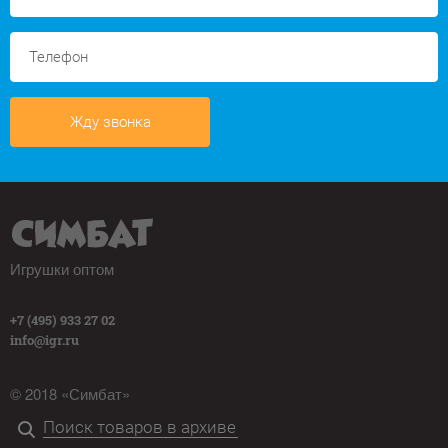
Жду звонка
Игрушки оптом
+7 (495) 933 27 02
info@igr.ru
© 2018 «Симбат»