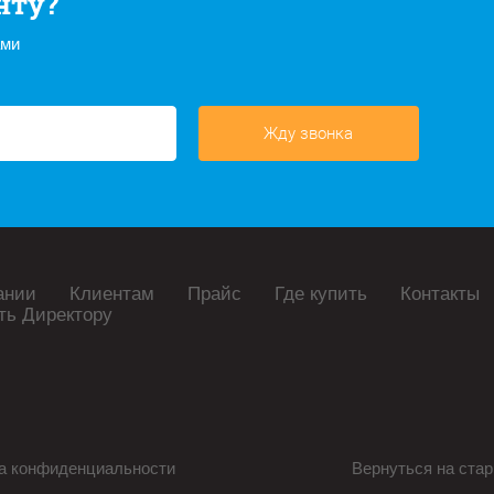
нту?
ами
Жду звонка
ании
Клиентам
Прайс
Где купить
Контакты
ть Директору
а конфиденциальности
Вернуться на стар