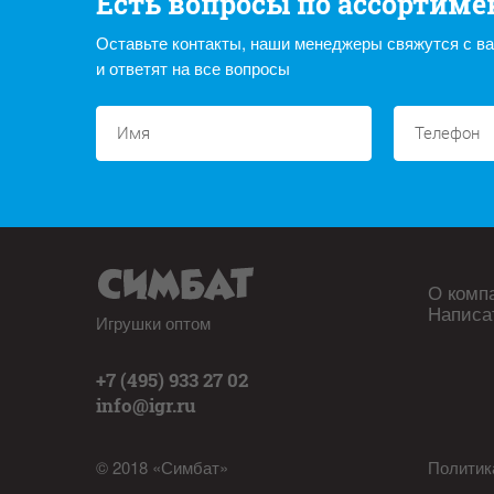
Есть вопросы по ассортиме
Оставьте контакты, наши менеджеры свяжутся с в
и ответят на все вопросы
О комп
Написа
Игрушки оптом
+7 (495) 933 27 02
info@igr.ru
© 2018 «Симбат»
Политик