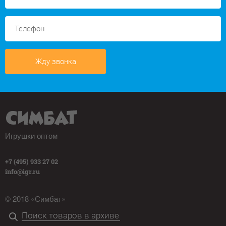
Жду звонка
Игрушки оптом
+7 (495) 933 27 02
info@igr.ru
© 2018 «Симбат»