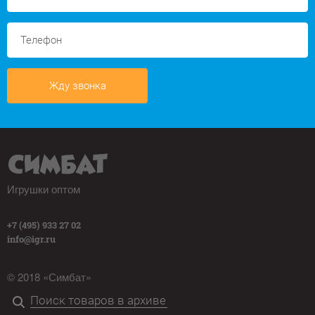
Жду звонка
Игрушки оптом
+7 (495) 933 27 02
info@igr.ru
© 2018 «Симбат»