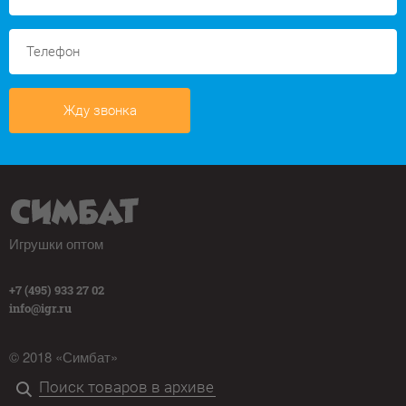
Жду звонка
Игрушки оптом
+7 (495) 933 27 02
info@igr.ru
© 2018 «Симбат»