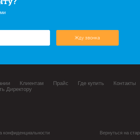
нту?
ами
Жду звонка
ании
Клиентам
Прайс
Где купить
Контакты
ть Директору
а конфиденциальности
Вернуться на стар