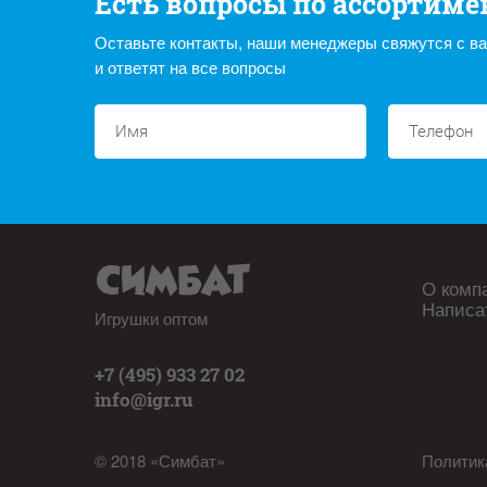
Есть вопросы по ассортиме
Оставьте контакты, наши менеджеры свяжутся с в
и ответят на все вопросы
О комп
Написа
Игрушки оптом
+7 (495) 933 27 02
info@igr.ru
© 2018 «Симбат»
Политик