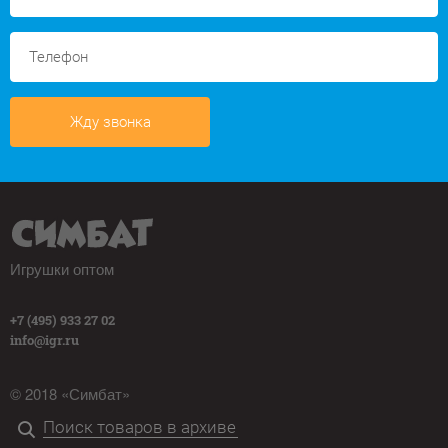
Жду звонка
Игрушки оптом
+7 (495) 933 27 02
info@igr.ru
© 2018 «Симбат»