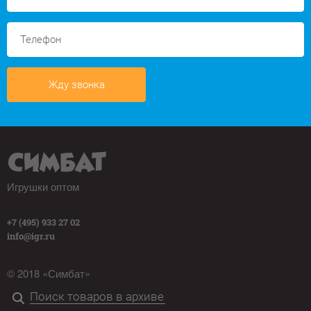
Жду звонка
Игрушки оптом
+7 (495) 933 27 02
info@igr.ru
© 2018 «Симбат»