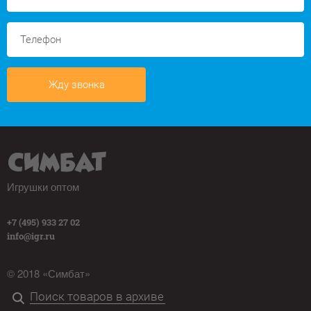
Жду звонка
Игрушки оптом
+7 (495) 933 27 02
info@igr.ru
© 2018 «Симбат»