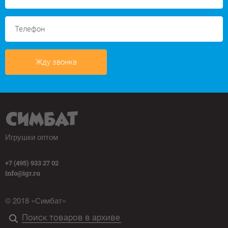
Жду звонка
Игрушки оптом
+7 (495) 933 27 02
info@igr.ru
© 2018 «Симбат»