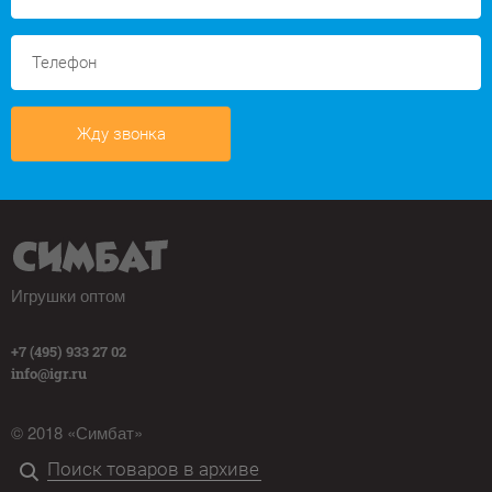
Жду звонка
Игрушки оптом
+7 (495) 933 27 02
info@igr.ru
© 2018 «Симбат»