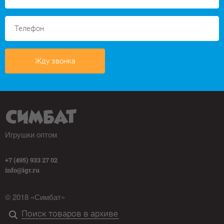
Жду звонка
Игрушки оптом
+7 (495) 933 27 02
info@igr.ru
© 2018 «Симбат»