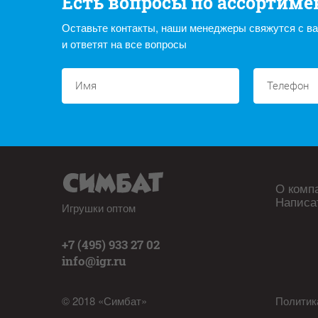
Есть вопросы по ассортиме
Оставьте контакты, наши менеджеры свяжутся с в
и ответят на все вопросы
О комп
Написа
Игрушки оптом
+7 (495) 933 27 02
info@igr.ru
© 2018 «Симбат»
Политик