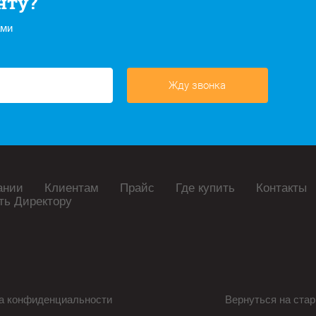
нту?
ами
Жду звонка
ании
Клиентам
Прайс
Где купить
Контакты
ть Директору
а конфиденциальности
Вернуться на стар