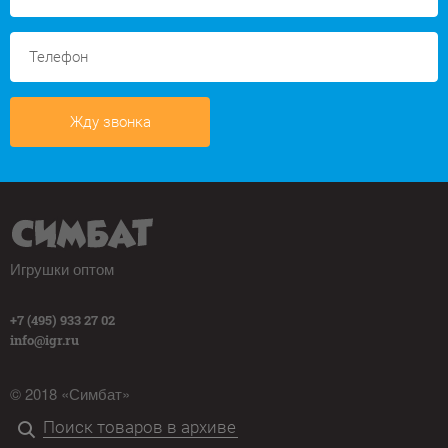
Жду звонка
Игрушки оптом
+7 (495) 933 27 02
info@igr.ru
© 2018 «Симбат»