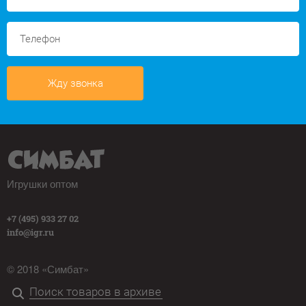
Жду звонка
Игрушки оптом
+7 (495) 933 27 02
info@igr.ru
© 2018 «Симбат»