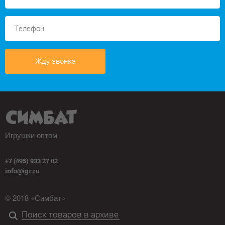
Жду звонка
Игрушки оптом
+7 (495) 933 27 02
info@igr.ru
© 2018 «Симбат»