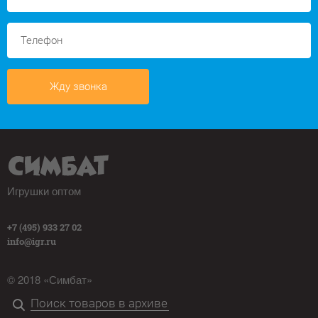
Жду звонка
Игрушки оптом
+7 (495) 933 27 02
info@igr.ru
© 2018 «Симбат»