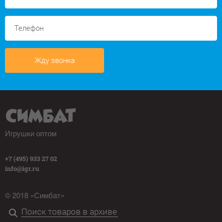
Жду звонка
Игрушки оптом
+7 (495) 933 27 02
info@igr.ru
© 2018 «Симбат»