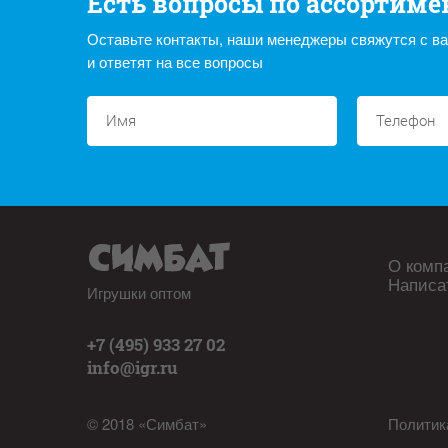
Есть вопросы по ассортиме
Оставьте контакты, наши менеджеры свяжутся с в
и ответят на все вопросы
О комп
Написа
Игрушки оптом
+7 (495) 933 27 02
info@igr.ru
© 2018 «Симбат»
Политик