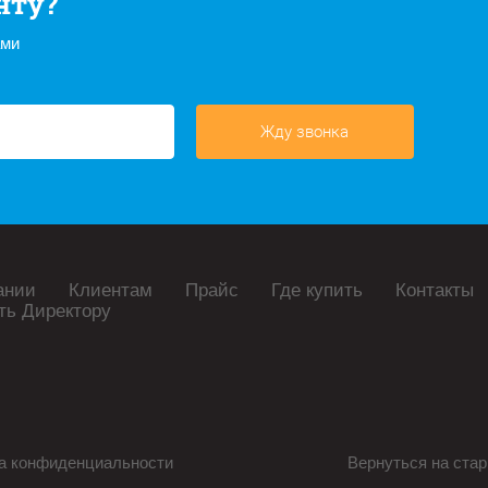
нту?
ами
Жду звонка
ании
Клиентам
Прайс
Где купить
Контакты
ть Директору
а конфиденциальности
Вернуться на стар