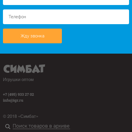
Жду звонка
Игрушки оптом
+7 (495) 933 27 02
info@igr.ru
© 2018 «Симбат»