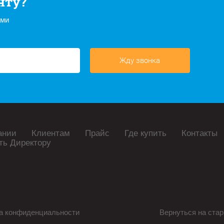
нту?
ами
Жду звонка
ании
Клиентам
Прайс
Где купить
Контакты
ть Директору
а конфиденциальности
Вернуться на стар