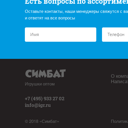
Есть вопросы по ассортиме
Оставьте контакты, наши менеджеры свяжутся с в
и ответят на все вопросы
О комп
Написа
Игрушки оптом
+7 (495) 933 27 02
info@igr.ru
© 2018 «Симбат»
Политик