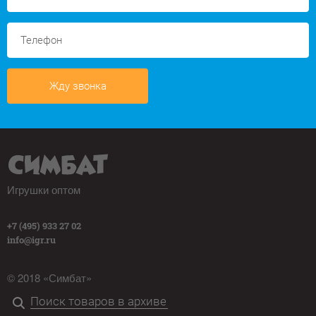
Жду звонка
Игрушки оптом
+7 (495) 933 27 02
info@igr.ru
© 2018 «Симбат»