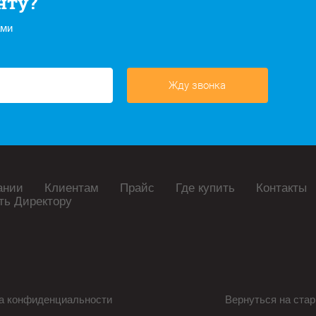
нту?
ами
Жду звонка
ании
Клиентам
Прайс
Где купить
Контакты
ть Директору
а конфиденциальности
Вернуться на стар