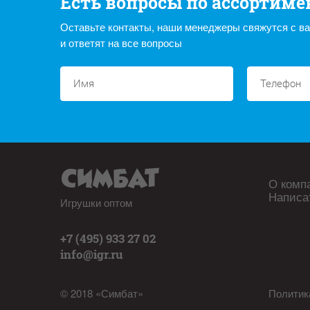
Есть вопросы по ассортиме
Оставьте контакты, наши менеджеры свяжутся с в
и ответят на все вопросы
О комп
Написа
Игрушки оптом
+7 (495) 933 27 02
info@igr.ru
© 2018 «Симбат»
Политик