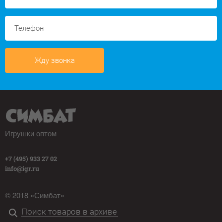
Жду звонка
Игрушки оптом
+7 (495) 933 27 02
info@igr.ru
© 2018 «Симбат»