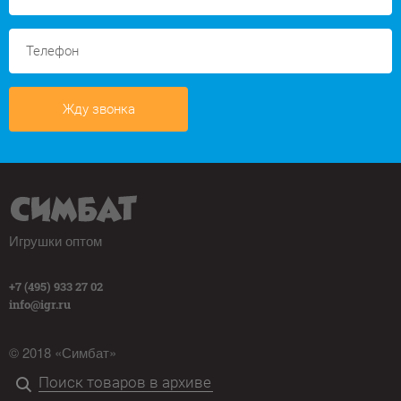
Жду звонка
Игрушки оптом
+7 (495) 933 27 02
info@igr.ru
© 2018 «Симбат»