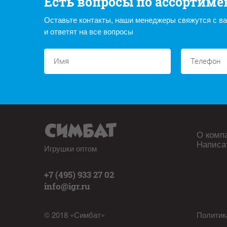
Есть вопросы по ассортиме
Оставьте контакты, наши менеджеры свяжутся с в
и ответят на все вопросы
О комп
Написа
Игрушки оптом
+7 (495) 933 27 02
info@igr.ru
© 2018 «Симбат»
Политик