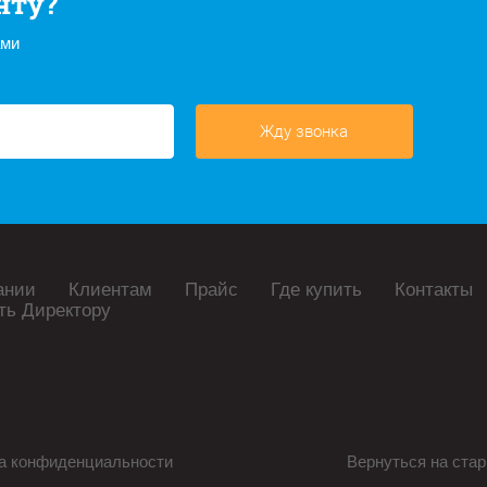
нту?
ами
Жду звонка
ании
Клиентам
Прайс
Где купить
Контакты
ть Директору
а конфиденциальности
Вернуться на стар