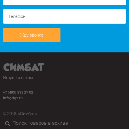
Жду звонка
Игрушки оптом
+7 (495) 933 27 02
info@igr.ru
© 2018 «Симбат»