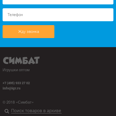
Жду звонка
Игрушки оптом
+7 (495) 933 27 02
info@igr.ru
© 2018 «Симбат»