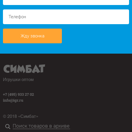
Жду звонка
Игрушки оптом
+7 (495) 933 27 02
info@igr.ru
© 2018 «Симбат»